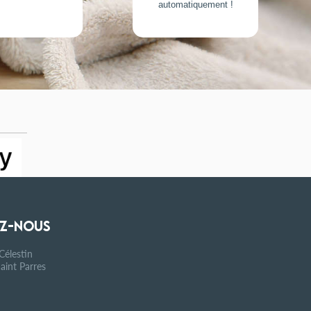
automatiquement !
Z-NOUS
Célestin
aint Parres