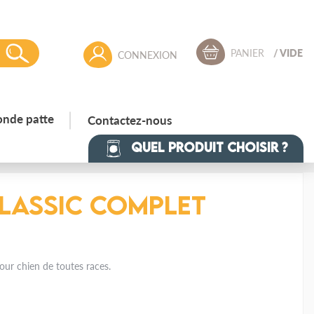
PANIER
/
VIDE
CONNEXION
onde patte
Contactez-nous
Quel produit choisir ?
lassic Complet
ur chien de toutes races.