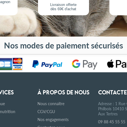
pagnon
Livraison offerte
dès 69€ d'achat
Nos modes de paiement sécurisés
VICES
À PROPOS DE NOUS
CONTACTE
nue
Nous connaître
Adresse : 1 Rue 
Philbois 10410 S
 nutrition
CGV/CGU
Aux Tertres
Nos engagements
09 88 45 55 55