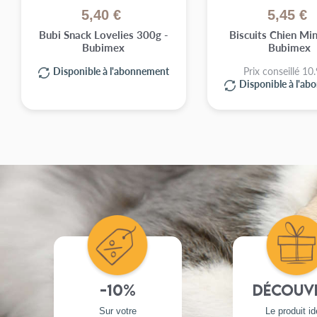
5,40 €
5,45 €
graines de lin* (1%)
Avec des antioxydants naturels.
Claudine B.
Bubi Snack Lovelies 300g -
Biscuits Chien Min
pulpe de betterave
Bubimex
Bubimex
Publié le 11/03/2025 à 13:35
(Date de commande : 03/03/2025)
fructo-oligosaccharides et mannane-oligosaccharides
Parfait
Disponible à l'abonnement
Prix conseillé 10
Disponible à l'a
levure de bière* (0,5%)
plantes aromatiques 0,02% (fenouil*, échinacée*, thym*
yucca schidigera
*INGRÉDIENTS NATURELS
-10%
Découv
Sur votre
Le produit id