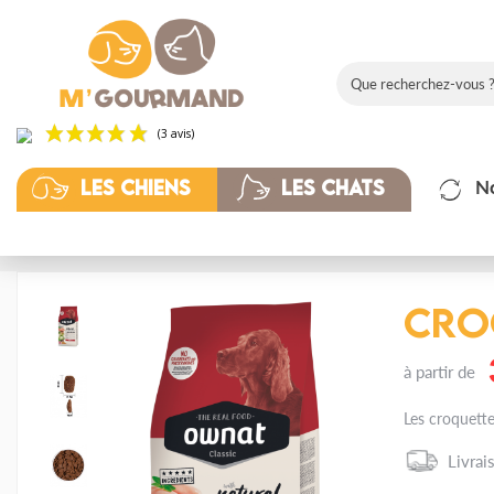
(3 avis)
N
Les chiens
Les chats
Accueil
Les chiens
Croquettes chien
Ownat
Classic
Croquettes chien Owna
Cro
à partir de
Les croquett
Livrai