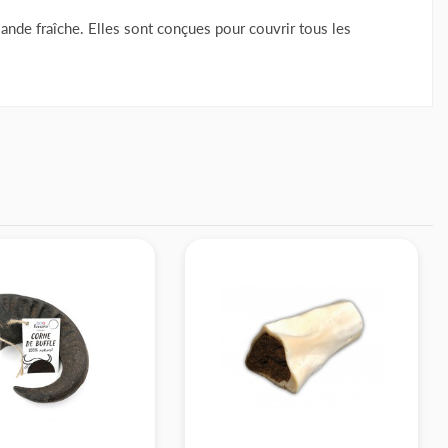
ande fraîche. Elles sont conçues pour couvrir tous les
urs
30 - 40
40+
430 - 525
525 - 680
10
/10
Basé sur 3 avis
an