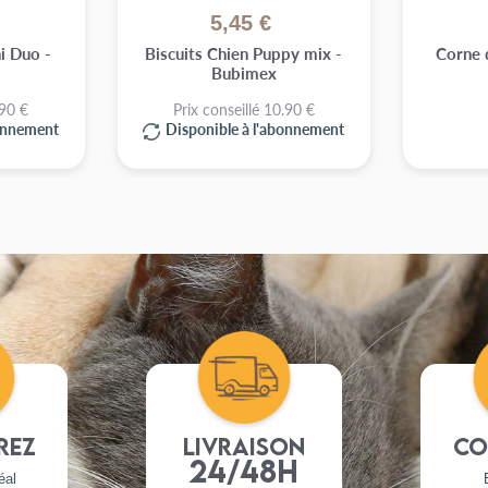
5,45 €
i Duo -
Biscuits Chien Puppy mix -
Corne 
Bubimex
.90 €
Prix conseillé 10.90 €
bonnement
Disponible à l'abonnement
)
rez
Livraison
Co
24/48h
éal