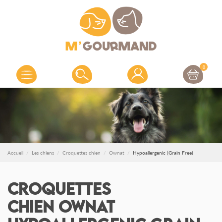
0
Accueil
Les chiens
Croquettes chien
Ownat
Hypoallergenic (Grain Free)
Croquettes
chien Ownat