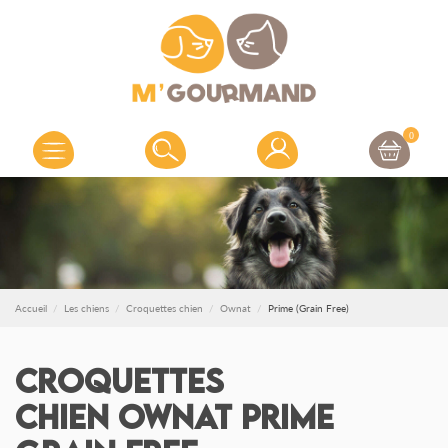
0
Accueil
Les chiens
Croquettes chien
Ownat
Prime (Grain Free)
Croquettes
chien Ownat Prime