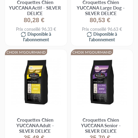
Croquettes Chien
Croquettes Chien
bénéficie de l’utilisation de technologies de pointe qui
YUCCANA Actif - SILVER
YUCCANA Large Dog -
garantissent la qualité et la traçabilité des
croquettes.
DELICE
SILVER DELICE
80,28 €
80,53 €
Prix conseillé 96.33 €
Prix conseillé 96.63 €
Disponible à
Disponible à
l'abonnement
l'abonnement
CHOIX M'GOURMAND
CHOIX M'GOURMAND
Croquettes Chien
Croquettes Chien
YUCCANA Adult -
YUCCANA Senior -
SILVER DELICE
SILVER DELICE
35,48 €
35,70 €