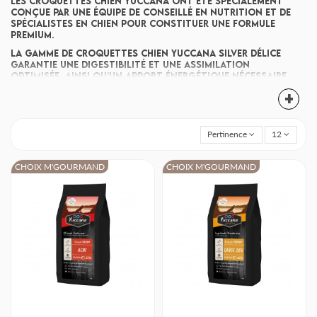
Les croquettes chien Yuccana ont été spécialement
conçue par une équipe de conseillé en nutrition et de
spécialistes en chien pour constituer une formule
Premium.
La gamme de croquettes chien Yuccana Silver Délice
garantie une digestibilité et une assimilation
optimisée, ainsi qu’un apport énergétique nécessaire
au bien-être de vos compagnons. Elles sont riches en
+
protéines animales, sans colorant artificiel ni arôme
et sans ajout de gluten de blé, de soja et de dérivés
laitiers.
Pertinence
12
La gamme de croquette Yuccana couvre l’ensemble des
besoins nutritionnels des chiens de toutes races,
tout au long de leur vie. Afin de préserver leur
CHOIX M'GOURMAND
CHOIX M'GOURMAND
équilibre alimentaire au quotidien et leur garantir
santé, forme et joie de vivre, les tableaux de rations
journalières ont été élaborés par nos experts pour
toutes les catégories de chiens, en fonction de leur
âge, de leur poids et de leur niveau d’activité.
Yuccana, c’est aussi l’assurance de donner à votre
compagnon une alimentation complète et équilibrée.
Ces croquettes sont élaborées et conditionnées en
France à partir de matières premières de qualité
Premium, rigoureusement sélectionnées chez les
meilleurs fournisseurs en Europe.
L’usine qui fabrique les produits de la marque Yuccana