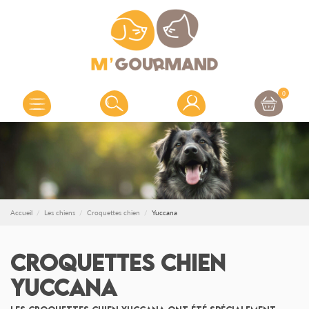
0
Accueil
Les chiens
Croquettes chien
Yuccana
Croquettes chien
Yuccana