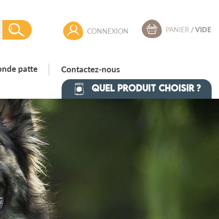
PANIER
/
VIDE
CONNEXION
onde patte
Contactez-nous
Quel produit choisir ?