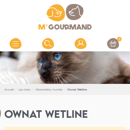
0
Accueil
Les chats
Alimentation humide
Ownat Wetline
Ownat Wetline