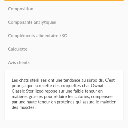
Composition
Composants analytiques
Compléments alimentaire /KG
Calculette
Avis clients
Les chats stérilisés ont une tendance au surpoids. C’est
pour ça que la recette des croquettes chat Ownat
Classic Sterilized repose sur une faible teneur en
matières grasses pour réduire les calories, compensée
par une haute teneur en protéines qui assure le maintien
des muscles.
Composition des croquettes chat Ownat Classic Sterilized :
Composants analytiques des croquettes chat Ownat
Compléments alimentaire des croquettes chien
Classic Sterilized :
Ownat Classic Junior :
AVIS À PROPOS DU PRODUIT
Viande 36% (viande déshydratée 26%, poulet frais*