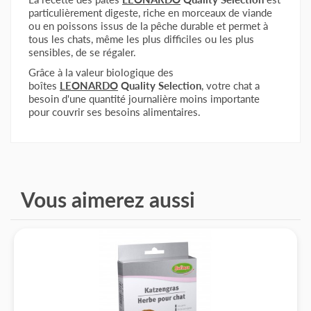
particulièrement digeste, riche en morceaux de viande
ou en poissons issus de la pêche durable et permet à
tous les chats, même les plus difficiles ou les plus
sensibles, de se régaler.
Grâce à la valeur biologique des
boîtes
LEONARDO
Quality Selection
, votre chat a
besoin d'une quantité journalière moins importante
pour couvrir ses besoins alimentaires.
Additifs nutritionnels :
viandes et sous-produits animaux (65 %, dont 25 %
protéines 10,0 %
AVIS À PROPOS DU PRODUIT
vitamine D3 200 U.I.
canard)
teneur en graisse 5,0 %
vitamine E 50 mg
bouillon de viande (34 %)
cendres brutes 2,0 %
10
Vous aimerez aussi
taurine 1.000 mg
substances minérales (0,5 %)
cellulose brute 0,3 %
/10
manganèse (oxyde de manganèse II) 2 mg
coquilles d’œufs séchées (0,5 %)
humidité 80 %
zinc (comme sulfate de zinc, monohydraté) 20 mg
VOIR L'ATTESTATION
Basé sur 1 avis
iode (iodate de calcium, anhydre) 0,2 mg
Avis soumis à un contrôle
Acheteur Vérifié
Publié le 17/07/2022 à 19:10
(Date de commande : 11/07/2022)