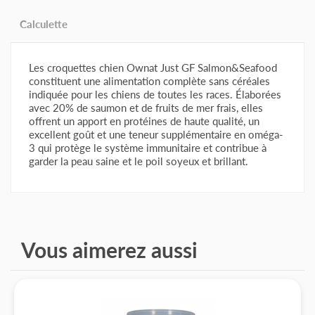
Calculette
Les croquettes chien Ownat Just GF Salmon&Seafood
constituent une alimentation complète sans céréales
indiquée pour les chiens de toutes les races. Élaborées
avec 20% de saumon et de fruits de mer frais, elles
offrent un apport en protéines de haute qualité, un
excellent goût et une teneur supplémentaire en oméga-
3 qui protège le système immunitaire et contribue à
garder la peau saine et le poil soyeux et brillant.
Composition des croquettes chien Ownat Just
Composants analytiques des croquettes chien Ownat Just
Compléments alimentaire des croquettes chien Ownat Just
GF Salmon&Seafood :
GF Salmon&Seafood :
GF Salmon&Seafood :
Consommation journalière conseillé (0
Calculez les doses de croquettes
Poisson 37% (saumon frais* min. 10% avant
Protéines : 38%
Vitamine A 22 000 UI
grammes) :
l’extrusion, fruits de mer frais* min. 10% avant
Vous aimerez aussi
teneur en matières grasses : 18%
vitamine D3 1 500 UI
l’extrusion, saumon hydrolysé 10% et saumon
déshydraté 7%)
cellulose brute : 3%
vitamine E 350 UI
viande de poulet déshydratée (28%)
matière inorganique : 9%
vitamine C 100 mg
Type de colisage :
petits pois entiers* (10%)
humidité : 8%
taurine 1 100 mg