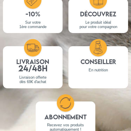
luzerne déshydratée*
Coût annuel abonnement net (TTC) :
0
€ /an
-10%
Découvrez
glucosamine (500 mg/kg)
Sur votre
Le produit idéal
Réduction effectuée :
0
€
yucca schidigera
1ère commande
pour votre compagnon
chondroïtine sulfate (100 mg/kg)
Coût journalier :
0
€ /jour
airelles* (100 mg/kg)
thym* (80 mg/kg)
Livraison
Conseiller
fleur de camomille* (80 mg/kg)
24/48h
En nutrition
fenouil* (80 mg/kg)
Livraison offerte
dès 69€ d'achat
échinacée* (80 mg/kg)
*INGRÉDIENTS NATURELS
Abonnement
Recevez vos produits
automatiquement !