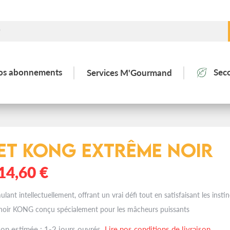
os abonnements
Sec
Services M'Gourmand
et KONG Extrême noir
14,60 €
lant intellectuellement, offrant un vrai défi tout en satisfaisant les insti
oir KONG conçu spécialement pour les mâcheurs puissants
son estimée : 1-2 jours ouvrés.
Lire nos conditions de livraison.