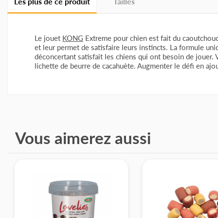
Les plus de ce produit
Tailles
Le jouet
KONG
Extreme pour chien est fait du caoutchouc
et leur permet de satisfaire leurs instincts. La formule 
déconcertant satisfait les chiens qui ont besoin de joue
lichette de beurre de cacahuète. Augmenter le défi en ajo
Tailles des jouets Kong Extrême :
M : 8,5 cm
L : 10 cm
Vous aimerez aussi
XL : 13 cm
XXL : 15 cm