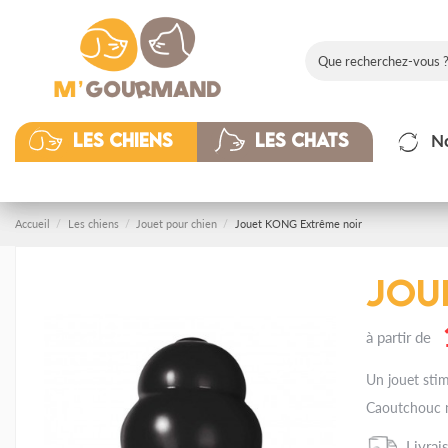
N
Les chiens
Les chats
Accueil
Les chiens
Jouet pour chien
Jouet KONG Extrême noir
Jou
à partir de
Un jouet stimu
Caoutchouc n
Livrai