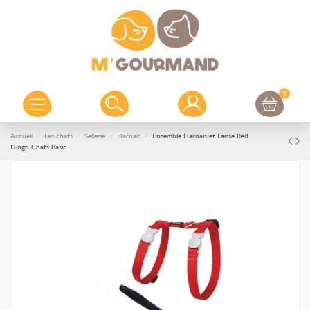
0
Accueil
Les chats
Sellerie
Harnais
Ensemble Harnais et Laisse Red
Dingo Chats Basic