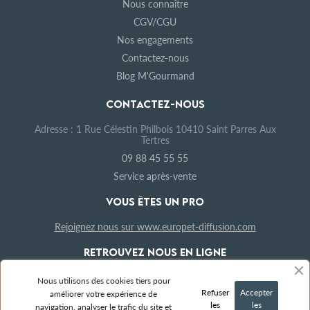
Nous connaître
CGV/CGU
Nos engagements
Contactez-nous
Blog M'Gourmand
CONTACTEZ-NOUS
Adresse : 1 Rue Célestin Philbois 10410 Saint Parres Aux
Tertres
09 88 45 55 55
Service après-vente
VOUS ÊTES UN PRO
Rejoignez nous sur www.europet-diffusion.com
RETROUVEZ NOUS EN LIGNE
Nous utilisons des cookies tiers pour
Refuser
Accepter
améliorer votre expérience de
les
les
navigation, analyser le trafic du site et