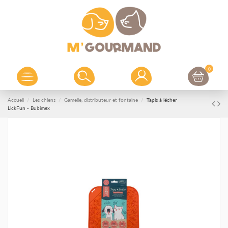
0
Accueil
Les chiens
Gamelle, distributeur et fontaine
Tapis à lécher
LickFun - Bubimex