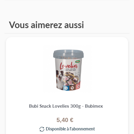
Protéine 70 %
minérales.
teneur en matières grasses 3,5 %
cellulose brute 3,0 %
Vous aimerez aussi
cendres brutes 6,0 %
Bubi Snack Lovelies 300g - Bubimex
5,40 €
Disponible à l'abonnement