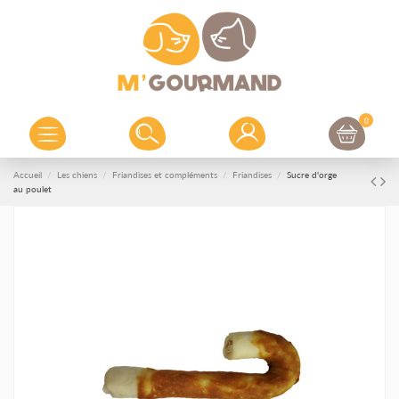
0
Accueil
Les chiens
Friandises et compléments
Friandises
Sucre d'orge
au poulet