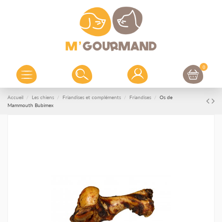
0
Accueil
Les chiens
Friandises et compléments
Friandises
Os de
Mammouth Bubimex