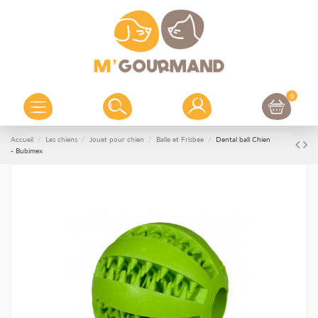
0
Accueil
Les chiens
Jouet pour chien
Balle et Frisbee
Dental ball Chien
- Bubimex