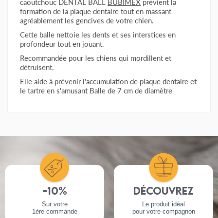
caoutchouc DENTAL BALL
BUBIMEX
prévient la
formation de la plaque dentaire tout en massant
agréablement les gencives de votre chien.
Cette balle nettoie les dents et ses interstices en
profondeur tout en jouant.
Recommandée pour les chiens qui mordillent et
détruisent.
Elle aide à prévenir l'accumulation de plaque dentaire et
le tartre en s'amusant Balle de 7 cm de diamètre
AVIS À PROPOS DU PRODUIT
4
/10
VOIR L'ATTESTATION
Basé sur 1 avis
Avis soumis à un contrôle
-10%
Découvrez
Sur votre
Le produit idéal
1ère commande
pour votre compagnon
Angélique C.