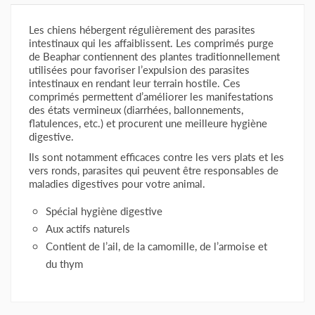
Les chiens hébergent régulièrement des parasites
intestinaux qui les affaiblissent. Les comprimés purge
de Beaphar contiennent des plantes traditionnellement
utilisées pour favoriser l’expulsion des parasites
intestinaux en rendant leur terrain hostile. Ces
comprimés permettent d’améliorer les manifestations
des états vermineux (diarrhées, ballonnements,
flatulences, etc.) et procurent une meilleure hygiène
digestive.
Ils sont notamment efficaces contre les vers plats et les
vers ronds, parasites qui peuvent être responsables de
maladies digestives pour votre animal.
Spécial hygiène digestive
Aux actifs naturels
Contient de l’ail, de la camomille, de l’armoise et
du thym
Sucres divers, Sous-produits d’origine végétale (camomille,
Administrer le comprimé dans la gueule de l’animal, puis lui
thym, extraits d’armoise et d’ail), Viande et sous-produits
faire boire un peu d’eau. Le comprimé peut éventuellement