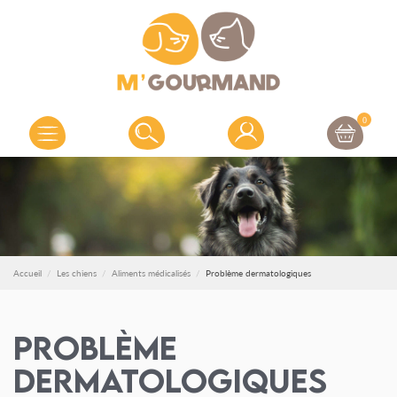
0
Accueil
Les chiens
Aliments médicalisés
Problème dermatologiques
Problème
dermatologiques