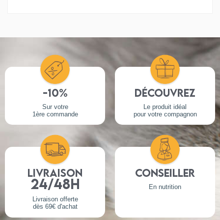
Taille :
XS : 2-6 kg
S : 7-11 kg
L : 19-27 kg
-10%
Découvrez
Sur votre
Le produit idéal
1ère commande
pour votre compagnon
Livraison
Conseiller
24/48h
En nutrition
Livraison offerte
dès 69€ d'achat