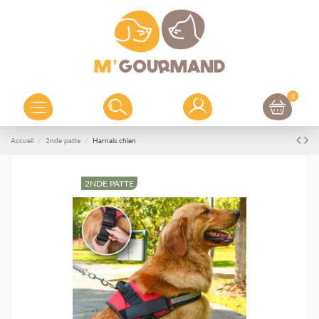
0
Accueil
2nde patte
Harnais chien
2NDE PATTE